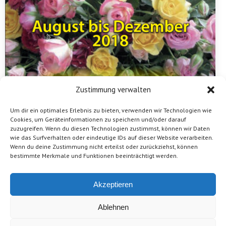
Zustimmung verwalten
Um dir ein optimales Erlebnis zu bieten, verwenden wir Technologien wie
Cookies, um Geräteinformationen zu speichern und/oder darauf
zuzugreifen. Wenn du diesen Technologien zustimmst, können wir Daten
wie das Surfverhalten oder eindeutige IDs auf dieser Website verarbeiten.
Neues Halbjahresprogramm erschienen!
Wenn du deine Zustimmung nicht erteilst oder zurückziehst, können
bestimmte Merkmale und Funktionen beeinträchtigt werden.
Von
vamos e.V.
1. August 2018
Unser neues Halbjahresprogramm ist online! Dort
Akzeptieren
finden Sie einen Überblick über alle Vamos-
Veranstaltungen im zweiten Halbjahr 2018 und unsere
Ablehnen
ganzjährigen Angebote.