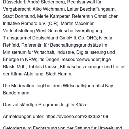
Düsseldorf; André Siedenberg, Rechtsanwalt für
Vergaberecht; Aiko Wichmann, Leiter Beschaffungsamt
Stadt Dortmund, Merle Kampeter, Referentin Christlichen
Initiative Romero e.V. (CIR); Martin Maxeiner,
Vertriebsleitung West Gemeinschaftsverpflegung,
Transgourmet Deutschland GmbH & Co. OHG; Nicola
Rehfeld, Referentin für Beschaffungsgrundsätze im
Ministerium für Wirtschaft, Industrie, Digitalisierung und
Energie in NRW; Iris Degen, ressourcenwunder; Inge
Blask, MdL; Tobias Garske, Klimaschutzmanager und Leiter
der Klima-Abteilung, Stadt Hamm.
Die Moderation liegt bei dem Wirtschaftsjournalist Kay
Bandermann.
Das vollständige Programm folgt in Kürze.
Anmeldungen unter: https://eveeno.com/233353109
Gefördert wird Fachtagung von der Stiftung für Umwelt und