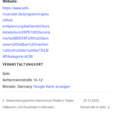
Website:
https://www.sobi-
muenster.de/programm/gesu
ndheit-
entspannung/kw/bereich/kurs
details/kurs/25PE1005/kursna
me/fairMENTATiON%20Gem
uese%20haltbar%20machen
%20mit%20der%20fairTEiLB
AR/kategorie-id/38/
VERANSTALTUNGSORT
Sobi
Achtermannstraße 10-12
Münster
,
Germany
Google Karte anzeigen
Abwechslungsreiche Naturschutz-Radtour Telgte/
23.10.2025,
Ostbevern (mit Zusatzstart in Münster)
KlimaCafé im Sobi