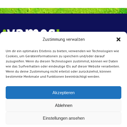
Zustimmung verwalten
Um dir ein optimales Erlebnis zu bieten, verwenden wir Technologien wie
Vamos e.V. Münster
Cookies, um Geräteinformationen zu speichern und/oder darauf
Achtermannstr. 10 – 12
zuzugreifen. Wenn du diesen Technologien zustimmst, können wir Daten
wie das Surfverhalten oder eindeutige IDs auf dieser Website verarbeiten.
48143 Münster
Wenn du deine Zustimmung nicht erteilst oder zurückziehst, können
bestimmte Merkmale und Funktionen beeinträchtigt werden.
Kontakt
Tel: 0251 45431
Akzeptieren
E-Mail:
info@vamos-muenster.de
Ablehnen
Impressum
Einstellungen ansehen
Datenschutz