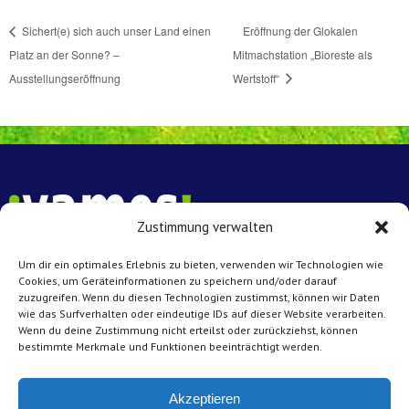
Sichert(e) sich auch unser Land einen
Eröffnung der Glokalen
Platz an der Sonne? –
Mitmachstation „Bioreste als
Ausstellungseröffnung
Wertstoff“
Zustimmung verwalten
Um dir ein optimales Erlebnis zu bieten, verwenden wir Technologien wie
Vamos e.V. Münster
Cookies, um Geräteinformationen zu speichern und/oder darauf
Achtermannstr. 10 – 12
zuzugreifen. Wenn du diesen Technologien zustimmst, können wir Daten
wie das Surfverhalten oder eindeutige IDs auf dieser Website verarbeiten.
48143 Münster
Wenn du deine Zustimmung nicht erteilst oder zurückziehst, können
bestimmte Merkmale und Funktionen beeinträchtigt werden.
Kontakt
Tel: 0251 45431
Akzeptieren