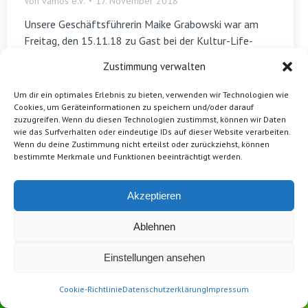
Von
vamos e.V.
17. November 2018
Unsere Geschäftsführerin Maike Grabowski war am
Freitag, den 15.11.18 zu Gast bei der Kultur-Life-
Sendung Intercult. Grenzenlos. Unter dem Motto
Zustimmung verwalten
„Karneval der Kulturen? „ wurde in einer Talk Runde
diskutiert: Sind wir eins, oder feiert jede Kultur ihren
Um dir ein optimales Erlebnis zu bieten, verwenden wir Technologien wie
eigenen Karneval? Wie interkulturell ist unsere Stadt
Cookies, um Geräteinformationen zu speichern und/oder darauf
zuzugreifen. Wenn du diesen Technologien zustimmst, können wir Daten
überhaupt und wer macht was mit wem? Zusammen
wie das Surfverhalten oder eindeutige IDs auf dieser Website verarbeiten.
mit Salam Kitchen, Slam Base, Track Münster und dem
Wenn du deine Zustimmung nicht erteilst oder zurückziehst, können
CSD fand eine lebhafte Debatte statt, bei der viele
bestimmte Merkmale und Funktionen beeinträchtigt werden.
Möglichkeiten für eine zukünftige Vernetzung deutlich
wurden. Ein Ergebnis des Talks ist ein eigens
Akzeptieren
entstandener Image-Film über unsere Arbeit.
Ablehnen
Einstellungen ansehen
Cookie-Richtlinie
Datenschutzerklärung
Impressum