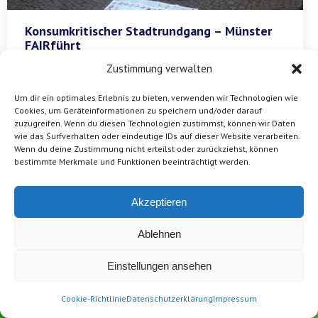
Konsumkritischer Stadtrundgang – Münster
FAIRführt
Von
vamos e.V.
20. Juli 2018
Zustimmung verwalten
In Kooperation mit la tienda e.V. machen wir uns
Um dir ein optimales Erlebnis zu bieten, verwenden wir Technologien wie
wieder auf die
Spuren nachhaltiger Konsumansätze
Cookies, um Geräteinformationen zu speichern und/oder darauf
zuzugreifen. Wenn du diesen Technologien zustimmst, können wir Daten
in Münster.
Mit interaktiven Methoden zeigen wir im
wie das Surfverhalten oder eindeutige IDs auf dieser Website verarbeiten.
Rahmen unseres Rundgangs auf, was unser Konsum
Wenn du deine Zustimmung nicht erteilst oder zurückziehst, können
hier im Globalen Norden mit den Menschen im
bestimmte Merkmale und Funktionen beeinträchtigt werden.
Globalen Süden zu tun hat.
Zur Veranstaltung
Akzeptieren
Ablehnen
Einstellungen ansehen
Cookie-Richtlinie
Datenschutzerklärung
Impressum