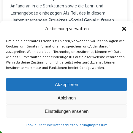
Anfang an in die Strukturen sowie die Lehr- und
Lernangebote einbezogen. Als Teil des in diesem
Herbst startenden Projektes »Sozial.Genial«, freuen
wir uns auf eine gute Zusammenarbeit. Dabei werden
Zustimmung verwalten
wir mit Schüler*innen zunächst über mehrere Wochen
das Thema »PlanetPlastic« beleuchten.
Um dir ein optimales Erlebnis zu bieten, verwenden wir Technologien wie
Cookies, um Geräteinformationen zu speichern und/oder darauf
Mehr zu Planet Plastic
zuzugreifen. Wenn du diesen Technologien zustimmst, können wir Daten
wie das Surfverhalten oder eindeutige IDs auf dieser Website verarbeiten.
Wenn du deine Zustimmung nicht erteilst oder zurückziehst, können
bestimmte Merkmale und Funktionen beeinträchtigt werden.
Akzeptieren
Ablehnen
Einstellungen ansehen
Cookie-Richtlinie
Datenschutzerklärung
Impressum