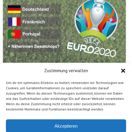
Zustimmung verwalten
Um dir ein optimales Erlebnis zu bieten, verwenden wir Technologien wie
Cookies, um Geräteinformationen zu speichern und/oder darauf
zuzugreifen. Wenn du diesen Technologien zustimmst, können wir Daten
wie das Surfverhalten oder eindeutige IDs auf dieser Website verarbeiten.
Wenn du deine Zustimmung nicht erteilst oder zurückziehst, können
Vamos Halbjahresflyer ist erschienen!
bestimmte Merkmale und Funktionen beeinträchtigt werden.
Von
Maike Grabowski
29. Januar 2020
Akzeptieren
Unser Programm für das erste Halbjahr 2020 ist raus.