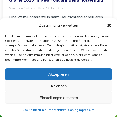
Von
Tore Süßenguth
22. Juni 2023
Eine Welt-Engagierte in ganz Deutschland appellieren
an Bundeskanzler Olaf Scholz, dass er im September
Zustimmung verwalten
2023 am SDG-Gipfel der Vereinten Nationen in New
York teilnimmt, um sich bei der Staatengemeinschaft
Um dir ein optimales Erlebnis zu bieten, verwenden wir Technologien wie
Cookies, um Geräteinformationen zu speichern und/oder darauf
für eine nachhaltige und gerechte globale Entwicklung
zuzugreifen. Wenn du diesen Technologien zustimmst, können wir Daten
einzusetzen. […]
wie das Surfverhalten oder eindeutige IDs auf dieser Website verarbeiten.
Wenn du deine Zustimmung nicht erteilst oder zurückziehst, können
bestimmte Merkmale und Funktionen beeinträchtigt werden.
Akzeptieren
Ablehnen
Einstellungen ansehen
Cookie-Richtlinie
Datenschutzerklärung
Impressum