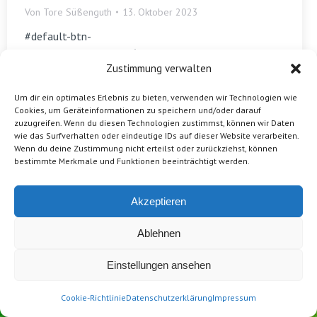
Von
Tore Süßenguth
13. Oktober 2023
#default-btn-
71df55dffeb9794a5d6c4baa0bf551c4.ico-right-side i
Zustimmung verwalten
{
margin-right: 0px;
Um dir ein optimales Erlebnis zu bieten, verwenden wir Technologien wie
margin-left: 8px;
Cookies, um Geräteinformationen zu speichern und/oder darauf
}
zuzugreifen. Wenn du diesen Technologien zustimmst, können wir Daten
wie das Surfverhalten oder eindeutige IDs auf dieser Website verarbeiten.
#default-btn-71df55dffeb9794a5d6c4baa0bf551c4 i
Wenn du deine Zustimmung nicht erteilst oder zurückziehst, können
{
bestimmte Merkmale und Funktionen beeinträchtigt werden.
margin-right: 8px;
}
Legende
Akzeptieren
Aktueller Aufruf: Stopps zum Thema Wasser gesucht
Orte im Senden, […]
Ablehnen
Einstellungen ansehen
Cookie-Richtlinie
Datenschutzerklärung
Impressum