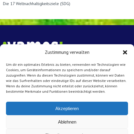
Die 17 Weltnachhaltigkeitsziele (SDG)
Zustimmung verwalten
Um dir ein optimales Erlebnis zu bieten, verwenden wir Technologien wie
Vamos e.V. Münster
Cookies, um Geräteinformationen zu speichern und/oder darauf
zuzugreifen. Wenn du diesen Technologien zustimmst, können wir Daten
Achtermannstr. 10 – 12
wie das Surfverhalten oder eindeutige IDs auf dieser Website verarbeiten.
48143 Münster
Wenn du deine Zustimmung nicht erteilst oder zurückziehst, können
bestimmte Merkmale und Funktionen beeinträchtigt werden.
Kontakt
Tel: 0251 45431
Akzeptieren
E-Mail:
info@vamos-muenster.de
Ablehnen
Impressum