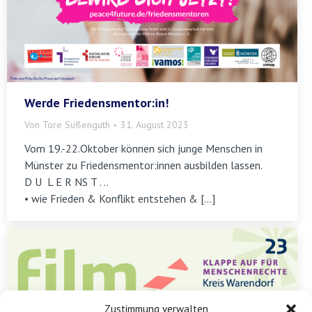
Werde Friedensmentor:in!
Von
Tore Süßenguth
31. August 2023
Vom 19.-22.Oktober können sich junge Menschen in
Münster zu Friedensmentor:innen ausbilden lassen.
D U L E R NS T . ..
• wie Frieden & Konflikt entstehen & […]
Zustimmung verwalten