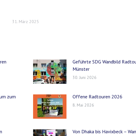
31. März 2025
eren
Geführte SDG Wandbild Radtou
Münster
30. Juni 2026
orum zum
Offene Radtouren 2026
8. Mai 2026
m
Von Dhaka bis Havixbeck – Wa