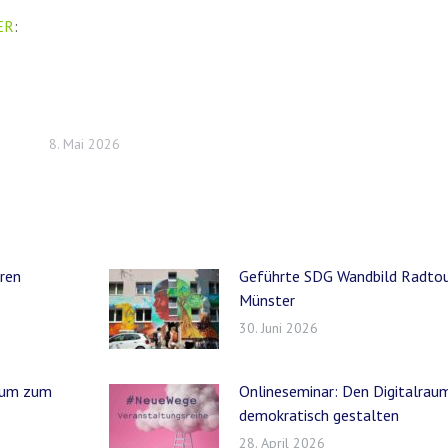
ER
:
8. Mai 2026
eren
Geführte SDG Wandbild Radtou
Münster
30. Juni 2026
orum zum
Onlineseminar: Den Digitalrau
demokratisch gestalten
28. April 2026