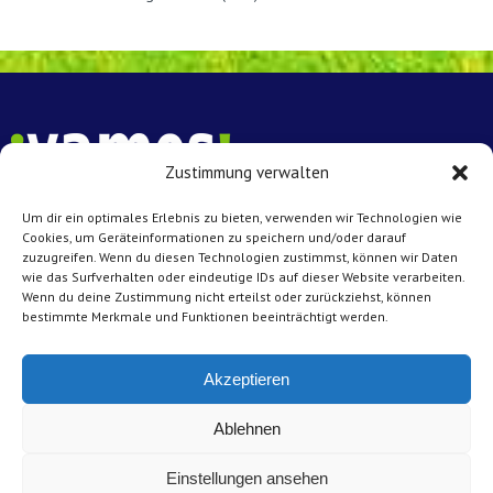
Zustimmung verwalten
Um dir ein optimales Erlebnis zu bieten, verwenden wir Technologien wie
Vamos e.V. Münster
Cookies, um Geräteinformationen zu speichern und/oder darauf
zuzugreifen. Wenn du diesen Technologien zustimmst, können wir Daten
Achtermannstr. 10 – 12
wie das Surfverhalten oder eindeutige IDs auf dieser Website verarbeiten.
48143 Münster
Wenn du deine Zustimmung nicht erteilst oder zurückziehst, können
bestimmte Merkmale und Funktionen beeinträchtigt werden.
Kontakt
Tel: 0251 45431
Akzeptieren
E-Mail:
info@vamos-muenster.de
Ablehnen
Impressum
Einstellungen ansehen
Datenschutz