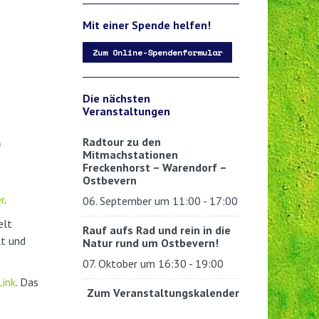
Mit einer Spende helfen!
Zum Online-Spendenformular
Die nächsten
Veranstaltungen
Radtour zu den
Mitmachstationen
Freckenhorst – Warendorf –
Ostbevern
er
.
06. September um 11:00
-
17:00
elt
Rauf aufs Rad und rein in die
lt und
Natur rund um Ostbevern!
07. Oktober um 16:30
-
19:00
Link
. Das
Zum Veranstaltungskalender