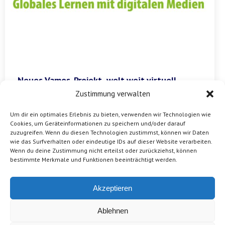
Neues Vamos-Projekt „welt.weit.virtuell –
Globales Lernen mit digitalen Medien“
Zustimmung verwalten
gestartet
Um dir ein optimales Erlebnis zu bieten, verwenden wir Technologien wie
Von
Praktikant:in
26. November 2020
Cookies, um Geräteinformationen zu speichern und/oder darauf
Seit November befassen wir uns in neuen Projekt
zuzugreifen. Wenn du diesen Technologien zustimmst, können wir Daten
wie das Surfverhalten oder eindeutige IDs auf dieser Website verarbeiten.
„welt.weit.virtuell – Globales Lernen mit digitalen
Wenn du deine Zustimmung nicht erteilst oder zurückziehst, können
Medien (WWV)“ mit der Frage, wie sich Jugendliche im
bestimmte Merkmale und Funktionen beeinträchtigt werden.
digitalen Raum über globale Gerechtigkeit und
Zusammenhänge informieren. […]
Akzeptieren
Ablehnen