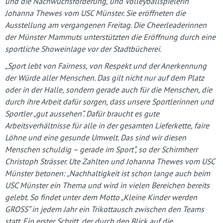
und die Nachwuchsförderung, und Volleyballspielerin
Johanna Thewes vom USC Münster. Sie eröffneten die
Ausstellung am vergangenen Freitag. Die Cheerleaderinnen
der Münster Mammuts unterstützten die Eröffnung durch eine
sportliche Showeinlage vor der Stadtbücherei.
„Sport lebt von Fairness, von Respekt und der Anerkennung
der Würde aller Menschen. Das gilt nicht nur auf dem Platz
oder in der Halle, sondern gerade auch für die Menschen, die
durch ihre Arbeit dafür sorgen, dass unsere Sportlerinnen und
Sportler „gut aussehen“. Dafür braucht es gute
Arbeitsverhältnisse für alle in der gesamten Lieferkette, faire
Löhne und eine gesunde Umwelt. Das sind wir diesen
Menschen schuldig – gerade im Sport“, so der Schirmherr
Christoph Strässer. Ute Zahlten und Johanna Thewes vom USC
Münster betonen: „Nachhaltigkeit ist schon lange auch beim
USC Münster ein Thema und wird in vielen Bereichen bereits
gelebt. So findet unter dem Motto „Kleine Kinder werden
GROSS“ in jedem Jahr ein Trikottausch zwischen den Teams
statt. Ein erster Schritt, der durch den Blick auf die