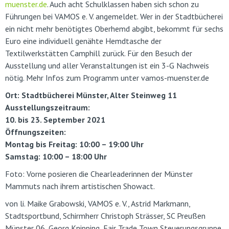
muenster.de
. Auch acht Schulklassen haben sich schon zu
Führungen bei VAMOS e. V. angemeldet. Wer in der Stadtbücherei
ein nicht mehr benötigtes Oberhemd abgibt, bekommt für sechs
Euro eine individuell genähte Hemdtasche der
Textilwerkstätten Camphill zurück. Für den Besuch der
Ausstellung und aller Veranstaltungen ist ein 3-G Nachweis
nötig. Mehr Infos zum Programm unter vamos-muenster.de
Ort: Stadtbücherei Münster, Alter Steinweg 11
Ausstellungszeitraum:
10. bis 23. September 2021
Öffnungszeiten:
Montag bis Freitag: 10:00 – 19:00 Uhr
Samstag: 10:00 – 18:00 Uhr
Foto: Vorne posieren die Chearleaderinnen der Münster
Mammuts nach ihrem artistischen Showact.
von li. Maike Grabowski, VAMOS e. V., Astrid Markmann,
Stadtsportbund, Schirmherr Christoph Strässer, SC Preußen
Münster 06, Georg Knipping, Fair Trade Town Steuerungsgruppe,