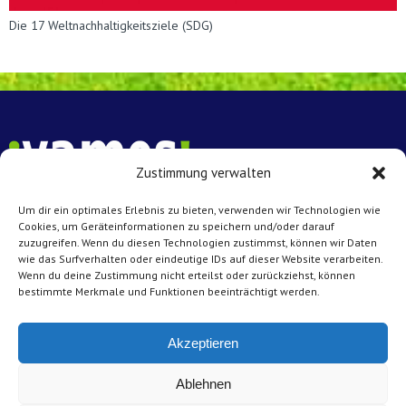
Die 17 Weltnachhaltigkeitsziele (SDG)
Zustimmung verwalten
Um dir ein optimales Erlebnis zu bieten, verwenden wir Technologien wie
Vamos e.V. Münster
Cookies, um Geräteinformationen zu speichern und/oder darauf
zuzugreifen. Wenn du diesen Technologien zustimmst, können wir Daten
Achtermannstr. 10 – 12
wie das Surfverhalten oder eindeutige IDs auf dieser Website verarbeiten.
48143 Münster
Wenn du deine Zustimmung nicht erteilst oder zurückziehst, können
bestimmte Merkmale und Funktionen beeinträchtigt werden.
Kontakt
Tel: 0251 45431
Akzeptieren
E-Mail:
info@vamos-muenster.de
Ablehnen