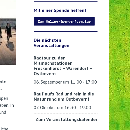
Mit einer Spende helfen!
Zum Online-Spendenformular
Die nächsten
Veranstaltungen
Radtour zu den
Mitmachstationen
Freckenhorst – Warendorf –
Ostbevern
eite
06. September um 11:00
-
17:00
.
Rauf aufs Rad und rein in die
uppen
Natur rund um Ostbevern!
eben. In
07. Oktober um 16:30
-
19:00
 und
Zum Veranstaltungskalender
liche