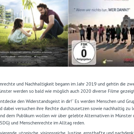
echte und Nachhaltigkeit begann im Jahr 2019 und gehtin die zw
nster werden so bald wie möglich auch 2020 diverse Filme gezeigt
 entdecke den Widerstandsgeist in dir!“ Es werden Menschen und Gr
nd dabei versuchen ihre Rechte durchzusetzen sowie nachhaltig zu l
 und dem Publikum wollen wir über gelebte Alternativen in Münster
e (SDG) und Menschenrechte im Alltag reden.
ierende, utopische, visionsreiche, lustige, ernsthafte und nachdenk