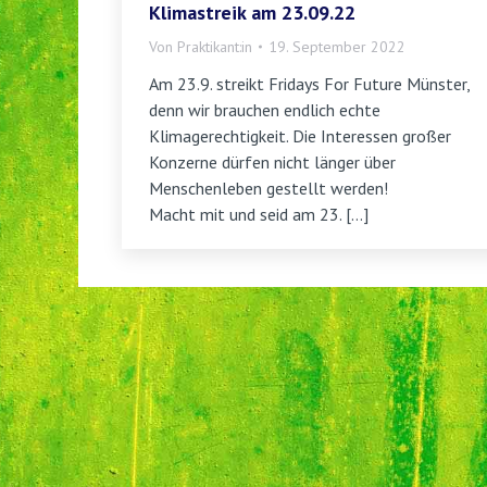
Klimastreik am 23.09.22
Von
Praktikant:in
19. September 2022
Am 23.9. streikt Fridays For Future Münster,
denn wir brauchen endlich echte
Klimagerechtigkeit. Die Interessen großer
Konzerne dürfen nicht länger über
Menschenleben gestellt werden!
Macht mit und seid am 23. […]