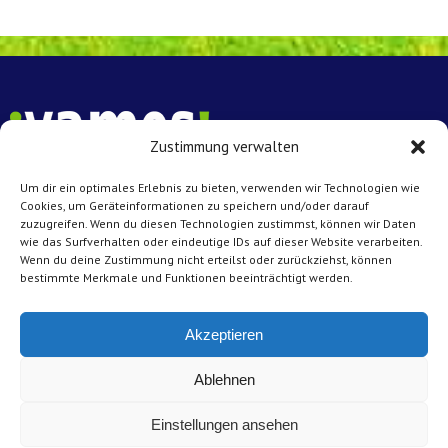
Zustimmung verwalten
Um dir ein optimales Erlebnis zu bieten, verwenden wir Technologien wie
Vamos e.V. Münster
Cookies, um Geräteinformationen zu speichern und/oder darauf
Achtermannstr. 10 – 12
zuzugreifen. Wenn du diesen Technologien zustimmst, können wir Daten
wie das Surfverhalten oder eindeutige IDs auf dieser Website verarbeiten.
48143 Münster
Wenn du deine Zustimmung nicht erteilst oder zurückziehst, können
bestimmte Merkmale und Funktionen beeinträchtigt werden.
Kontakt
Tel: 0251 45431
Akzeptieren
E-Mail:
info@vamos-muenster.de
Ablehnen
Impressum
Einstellungen ansehen
Datenschutz