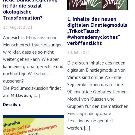
fit für die sozial-
ökologische
Transformation?
1. Inhalte des neuen
digitalen Einstiegmoduls
23. August 2021
„TrikotTausch
#whomademyclothes“
Angesichts Klimakrisen und
veröffentlicht
Menschenrechtsverletzungen
wird klar, dass es so nicht
30. Juli 2021
weiter gehen kann. Wie aber
Die ersten Inhalte des neuen
kann eine global gerechte und
digitalen Einstiegmoduls von
nachhaltige Wirtschaft
Vamos sind online. Ab Ende
aussehen?
September kann das fertige
Die Podiumsdiskussion findet
90-minütige Globales-Lernen-
am
Mittwoch,
[…]
Modul von Klassen und
Details
Gruppen für den thematischen
Einstieg in die globale
Textilindustrie genutzt
werden. […]