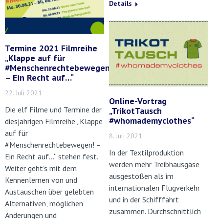
Details
Termine 2021 Filmreihe
„Klappe auf für
#Menschenrechtebewegen!
– Ein Recht auf…“
22. Juli 2021
Online-Vortrag
Die elf Filme und Termine der
„TrikotTausch
#whomademyclothes“
diesjährigen Filmreihe „Klappe
auf für
8. Juli 2021
#Menschenrechtebewegen! –
In der Textilproduktion
Ein Recht auf…“ stehen fest.
werden mehr Treibhausgase
Weiter geht’s mit dem
ausgestoßen als im
Kennenlernen von und
internationalen Flugverkehr
Austauschen über gelebten
und in der Schifffahrt
Alternativen, möglichen
zusammen. Durchschnittlich
Änderungen und