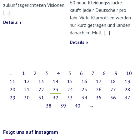
60 neue Kleidungsstücke
zukunftsgerichteten Visionen.
kauft jede:r Deutsche:r pro
[…]
Jahr. Viele Klamotten werden
Details
nur kurz getragen und landen
danach im Müll. […]
Details
←
1
2
3
4
5
6
7
8
9
10
11
12
13
14
15
16
17
18
19
20
21
22
23
24
25
26
27
28
29
30
31
32
33
34
35
36
37
38
39
40
→
Folgt uns auf Instagram