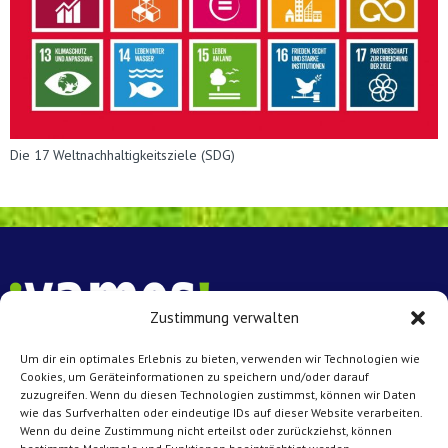
Die 17 Weltnachhaltigkeitsziele (SDG)
Zustimmung verwalten
Um dir ein optimales Erlebnis zu bieten, verwenden wir Technologien wie
Vamos e.V. Münster
Cookies, um Geräteinformationen zu speichern und/oder darauf
Achtermannstr. 10 – 12
zuzugreifen. Wenn du diesen Technologien zustimmst, können wir Daten
wie das Surfverhalten oder eindeutige IDs auf dieser Website verarbeiten.
48143 Münster
Wenn du deine Zustimmung nicht erteilst oder zurückziehst, können