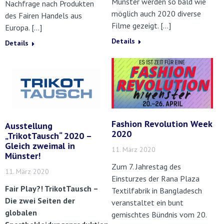
Münster werden so bald wie
Nachfrage nach Produkten
möglich auch 2020 diverse
des Fairen Handels aus
Filme gezeigt. […]
Europa. […]
Details
Details
Fashion Revolution Week
Ausstellung
2020
„TrikotTausch“ 2020 –
Gleich zweimal in
11. März 2020
Münster!
Zum 7. Jahrestag des
11. März 2020
Einsturzes der Rana Plaza
Fair Play?! TrikotTausch –
Textilfabrik in Bangladesch
Die zwei Seiten der
veranstaltet ein bunt
globalen
gemischtes Bündnis vom 20.