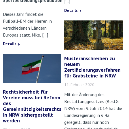
Sportbekleidungsproduktion
[…]
Details
Dieses Jahr findet die
Fußball-EM der Herren in
verschiedenen Ländern
Europas statt. Nike, […]
Details
Musteranschreiben zu
neuem
Zertifizierungsverfahren
für Grabsteine in NRW
11. Februar 2020
Rechtsicherheit für
Mit der Änderung des
Vereine muss bei Reform
Bestattunggesetzes (BestG
des
NRW) vom 9. Juli 2014 hat die
Gemeinnützigkeitsrechts
in NRW sichergestellt
Landesregierung in § 4a
werden
geregelt, dass nur noch
Grabsteine, die nachweislich