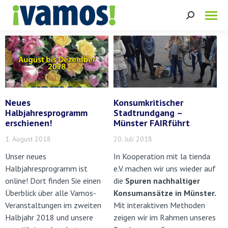
Search:
Neues
Konsumkritischer
Halbjahresprogramm
Stadtrundgang –
erschienen!
Münster FAIRführt
1. August 2018
20. Juli 2018
Unser neues
In Kooperation mit la tienda
Halbjahresprogramm ist
e.V. machen wir uns wieder auf
online! Dort finden Sie einen
die
Spuren nachhaltiger
Überblick über alle Vamos-
Konsumansätze in Münster.
Veranstaltungen im zweiten
Mit interaktiven Methoden
Halbjahr 2018 und unsere
zeigen wir im Rahmen unseres