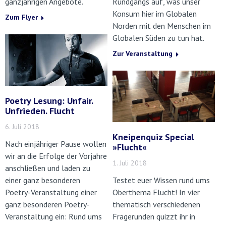
ganzjährigen Angebote.
Rundgangs auf, was unser
Konsum hier im Globalen
Zum Flyer
Norden mit den Menschen im
Globalen Süden zu tun hat.
Zur Veranstaltung
Poetry Lesung: Unfair.
Unfrieden. Flucht
6. Juli 2018
Kneipenquiz Special
Nach einjähriger Pause wollen
»Flucht«
wir an die Erfolge der Vorjahre
1. Juli 2018
anschließen und laden zu
einer ganz besonderen
Testet euer Wissen rund ums
Poetry-Veranstaltung einer
Oberthema Flucht! In vier
ganz besonderen Poetry-
thematisch verschiedenen
Veranstaltung ein: Rund ums
Fragerunden quizzt ihr in