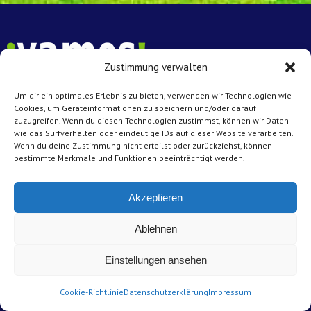
Zustimmung verwalten
Um dir ein optimales Erlebnis zu bieten, verwenden wir Technologien wie
Vamos e.V. Münster
Cookies, um Geräteinformationen zu speichern und/oder darauf
zuzugreifen. Wenn du diesen Technologien zustimmst, können wir Daten
Achtermannstr. 10 – 12
wie das Surfverhalten oder eindeutige IDs auf dieser Website verarbeiten.
48143 Münster
Wenn du deine Zustimmung nicht erteilst oder zurückziehst, können
bestimmte Merkmale und Funktionen beeinträchtigt werden.
Kontakt
Tel: 0251 45431
Akzeptieren
E-Mail:
info@vamos-muenster.de
Ablehnen
Impressum
Einstellungen ansehen
Datenschutz
Cookie-Richtlinie
Datenschutzerklärung
Impressum