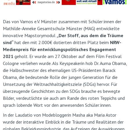
Das von Vamos e.V. Münster zusammen mit Schüler:innen der
Mathilde-Anneke Gesamtschule Münster (MAG) entwickelte
innovative Mapstorymodul
„Der Stoff, aus dem die Träume
sind“
hat den mit 2.000€ dotierten dritten Platz beim
NRW-
Medienpreis für entwicklungspolitisches Engagement
2021
geholt. Er wurde am 27. Oktober auf dem Film Festival
Cologne verliehen wurde. Als Keyspeakerin hob Dr. Auma Obama,
die Halbschwester des ehemaligen US-Präsidenten Barack
Obama, die bedeutende Rolle der jungen Generation für die
Umsetzung der Weltnachhaltigkeitsziele (SDGs) hervor. Für
überzeugende Geschichten zu den SDGs brauche es bewegte
Bilder, verdeutlichte sie auch am Rande des roten Teppichs und
sprach lobende Wort vor den anwesenden Schüler:innen.
In der Laudatio von Modebloggerin Masha aka Maria Astor
wurde der interaktive Einblick in die Träume und Realitäten der
globalen Bekleidungsindustrie, das Aufzeigen der Auswirkungen