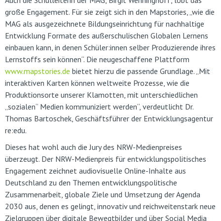
Auch die Schulleiterin der MAG, Birgit Wenninghoff, lobt das
große Engagement. Für sie zeigt sich in den Mapstories, „wie die
MAG als ausgezeichnete Bildungseinrichtung für nachhaltige
Entwicklung Formate des außerschulischen Globalen Lernens
einbauen kann, in denen Schüler:innen selber Produzierende ihres
Lernstoffs sein können“. Die neugeschaffene Plattform
www.mapstories.de
bietet hierzu die passende Grundlage. „Mit
interaktiven Karten können weltweite Prozesse, wie die
Produktionsorte unserer Klamotten, mit unterschiedlichen
„sozialen“ Medien kommuniziert werden“, verdeutlicht Dr.
Thomas Bartoschek, Geschäftsführer der Entwicklungsagentur
re:edu.
Dieses hat wohl auch die Jury des NRW-Medienpreises
überzeugt. Der NRW-Medienpreis für entwicklungspolitisches
Engagement zeichnet audiovisuelle Online-Inhalte aus
Deutschland zu den Themen entwicklungspolitische
Zusammenarbeit, globale Ziele und Umsetzung der Agenda
2030 aus, denen es gelingt, innovativ und reichweitenstark neue
Zielgruppen über digitale Bewegtbilder und über Social Media