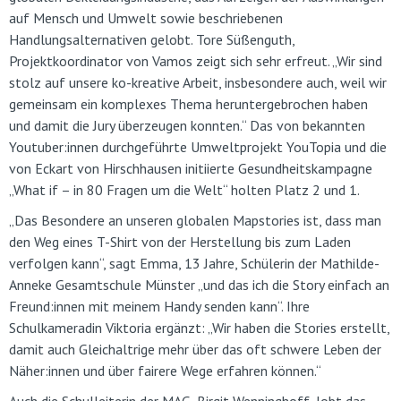
auf Mensch und Umwelt sowie beschriebenen
Handlungsalternativen gelobt. Tore Süßenguth,
Projektkoordinator von Vamos zeigt sich sehr erfreut. „Wir sind
stolz auf unsere ko-kreative Arbeit, insbesondere auch, weil wir
gemeinsam ein komplexes Thema heruntergebrochen haben
und damit die Jury überzeugen konnten.“ Das von bekannten
Youtuber:innen durchgeführte Umweltprojekt YouTopia und die
von Eckart von Hirschhausen initiierte Gesundheitskampagne
„What if – in 80 Fragen um die Welt“ holten Platz 2 und 1.
„Das Besondere an unseren globalen Mapstories ist, dass man
den Weg eines T-Shirt von der Herstellung bis zum Laden
verfolgen kann“, sagt Emma, 13 Jahre, Schülerin der Mathilde-
Anneke Gesamtschule Münster „und das ich die Story einfach an
Freund:innen mit meinem Handy senden kann“. Ihre
Schulkameradin Viktoria ergänzt: „Wir haben die Stories erstellt,
damit auch Gleichaltrige mehr über das oft schwere Leben der
Näher:innen und über fairere Wege erfahren können.“