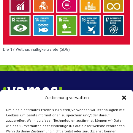
Die 17 Weltnachhaltigkeitsziele (SDG)
Zustimmung verwalten
Um dir ein optimales Erlebnis zu bieten, verwenden wir Technologien wie
Vamos e.V. Münster
Cookies, um Geräteinformationen zu speichern und/oder darauf
zuzugreifen. Wenn du diesen Technologien zustimmst, können wir Daten
Achtermannstr. 10 – 12
wie das Surfverhalten oder eindeutige IDs auf dieser Website verarbeiten.
48143 Münster
Wenn du deine Zustimmung nicht erteilst oder zurückziehst, können