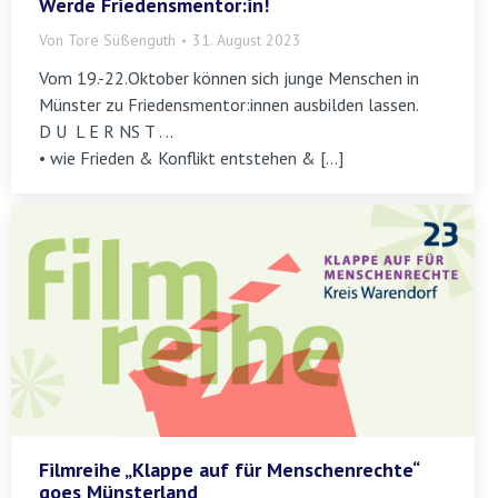
Werde Friedensmentor:in!
Von
Tore Süßenguth
31. August 2023
Vom 19.-22.Oktober können sich junge Menschen in
Münster zu Friedensmentor:innen ausbilden lassen.
D U L E R NS T . ..
• wie Frieden & Konflikt entstehen & […]
Filmreihe „Klappe auf für Menschenrechte“
goes Münsterland