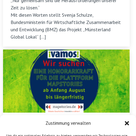
„Nur gemeinsam sind die Herausforderungen unserer
Zeit zu lösen.“
Mit diesen Worten stellt Svenja Schulze,
Bundesministerin für Wirtschaftliche Zusammenarbeit
und Entwicklung (BMZ) das Projekt „Münsterland
Global Lokal“ […]
Honorarkraft für Plattform Mapstories und
Zustimmung verwalten
Bildungsarbeit gesucht!
Um dir ein optimales Erlebnis zu bieten, verwenden wir Technologien wie