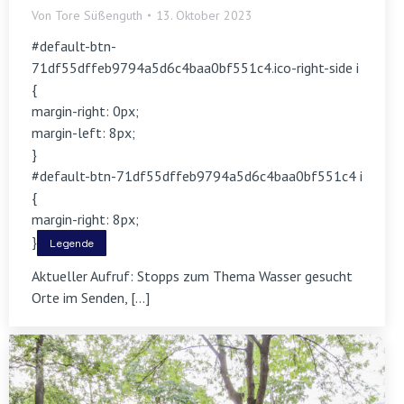
Von
Tore Süßenguth
13. Oktober 2023
#default-btn-
71df55dffeb9794a5d6c4baa0bf551c4.ico-right-side i
{
margin-right: 0px;
margin-left: 8px;
}
#default-btn-71df55dffeb9794a5d6c4baa0bf551c4 i
{
margin-right: 8px;
}
Legende
Aktueller Aufruf: Stopps zum Thema Wasser gesucht
Orte im Senden, […]